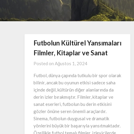
Futbolun Kültürel Yansımaları
Filmler, Kitaplar ve Sanat
Posted on
Ağustos 1, 2024
Futbol, dünya çapında tutkulu bir spor olarak
bilinir, ancak bu oyunun etkisi sadece saha
içinde değil, kültürün diğer alanlarında da
derin izler bırakmıştır. Filmler, kitaplar ve
sanat eserleri, futbolun bu derin etkisini
gözler önüne seren önemli araçlardır.
Sinema, futbolun duygusal ve dramatik
yönlerini büyük bir başarıyla yansıtmaktadır.
Özellikle futbol temalı filmler, izleyicilerde