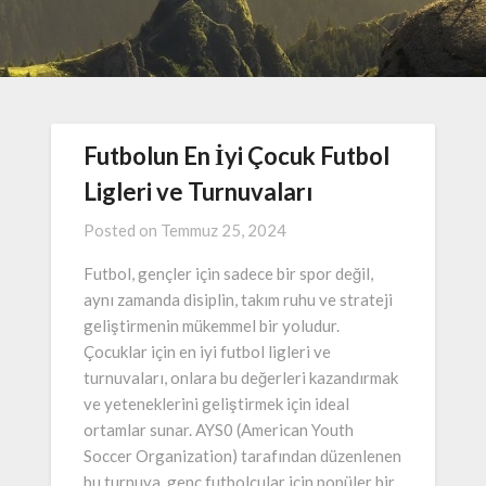
Futbolun En İyi Çocuk Futbol
Ligleri ve Turnuvaları
Posted on
Temmuz 25, 2024
Futbol, gençler için sadece bir spor değil,
aynı zamanda disiplin, takım ruhu ve strateji
geliştirmenin mükemmel bir yoludur.
Çocuklar için en iyi futbol ligleri ve
turnuvaları, onlara bu değerleri kazandırmak
ve yeteneklerini geliştirmek için ideal
ortamlar sunar. AYS0 (American Youth
Soccer Organization) tarafından düzenlenen
bu turnuva, genç futbolcular için popüler bir