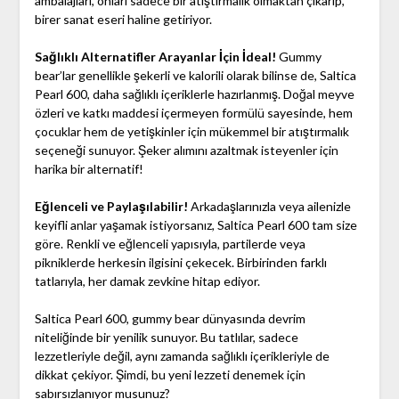
ambalajları, onları sadece bir atıştırmalık olmaktan çıkarıp,
birer sanat eseri haline getiriyor.
Sağlıklı Alternatifler Arayanlar İçin İdeal!
Gummy
bear’lar genellikle şekerli ve kalorili olarak bilinse de, Saltica
Pearl 600, daha sağlıklı içeriklerle hazırlanmış. Doğal meyve
özleri ve katkı maddesi içermeyen formülü sayesinde, hem
çocuklar hem de yetişkinler için mükemmel bir atıştırmalık
seçeneği sunuyor. Şeker alımını azaltmak isteyenler için
harika bir alternatif!
Eğlenceli ve Paylaşılabilir!
Arkadaşlarınızla veya ailenizle
keyifli anlar yaşamak istiyorsanız, Saltica Pearl 600 tam size
göre. Renkli ve eğlenceli yapısıyla, partilerde veya
pikniklerde herkesin ilgisini çekecek. Birbirinden farklı
tatlarıyla, her damak zevkine hitap ediyor.
Saltica Pearl 600, gummy bear dünyasında devrim
niteliğinde bir yenilik sunuyor. Bu tatlılar, sadece
lezzetleriyle değil, aynı zamanda sağlıklı içerikleriyle de
dikkat çekiyor. Şimdi, bu yeni lezzeti denemek için
sabırsızlanıyor musunuz?