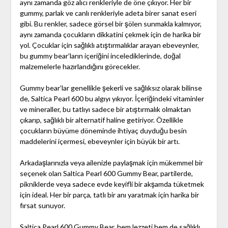
aynı zamanda göz alıcı renkleriyle de öne çıkıyor. Her bir
gummy, parlak ve canlı renkleriyle adeta birer sanat eseri
gibi. Bu renkler, sadece görsel bir şölen sunmakla kalmıyor,
aynı zamanda çocukların dikkatini çekmek için de harika bir
yol. Çocuklar için sağlıklı atıştırmalıklar arayan ebeveynler,
bu gummy bear’ların içeriğini incelediklerinde, doğal
malzemelerle hazırlandığını görecekler.
Gummy bear’lar genellikle şekerli ve sağlıksız olarak bilinse
de, Saltica Pearl 600 bu algıyı yıkıyor. İçeriğindeki vitaminler
ve mineraller, bu tatlıyı sadece bir atıştırmalık olmaktan
çıkarıp, sağlıklı bir alternatif haline getiriyor. Özellikle
çocukların büyüme döneminde ihtiyaç duyduğu besin
maddelerini içermesi, ebeveynler için büyük bir artı.
Arkadaşlarınızla veya ailenizle paylaşmak için mükemmel bir
seçenek olan Saltica Pearl 600 Gummy Bear, partilerde,
pikniklerde veya sadece evde keyifli bir akşamda tüketmek
için ideal. Her bir parça, tatlı bir anı yaratmak için harika bir
fırsat sunuyor.
Saltica Pearl 600 Gummy Bear, hem lezzeti hem de sağlıklı