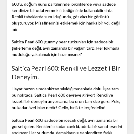
600’ü, doğum günü partilerinde, pikniklerde veya sadece
kendinize bir ödül vermek istediğinizde kullanabilirsiniz.
Renkli tabaklarda sunulduğunda, göz alıcı bir görüntü
oluşturuyor. Misafirlerinizi etkilemek için harika bir yol, değil
mi?
Saltica Pearl 600, gummy bear tutkunları için sadece bir
şekerleme değil, aynı zamanda bir yaşam tarzı. Her lokmada
mutluluğu yakalamak için hazır mısınız?
Saltica Pearl 600: Renkli ve Lezzetli Bir
Deneyim!
Hayat bazen sıradanlıktan sıkıldığımız anlarla dolu. İşte tam
bu noktada, Saltica Pearl 600 devreye giriyor! Renkli ve
lezzetli bir deneyim arıyorsanız, bu ürün tam size göre. Peki,
bu kadar özel kılan nedir? Gelin, birlikte keşfedelim!
Saltica Pearl 600, sadece bir içecek değil, aynı zamanda bir
görsel şölen. Renkleri o kadar canlı ki, adeta bir sanat eserini
andırıyor. Her yudumda, damaklarınızı şenlendiren farklı