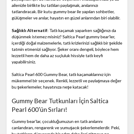
ailenizle birlikte bu tatlıları paylaşmak, anılarınızı
tatlandıracak. Bir kutu gummy bear ile yapılan sohbetler,
gülüşmeler ve anılar, hayatın en güzel anlarından biri olabilir.
Sağlıklı Alternatif
: Tatlı kaçamak yaparken sağlığınızı da
düşünmek istemez misiniz? Saltica Pearl gummy bear’ler,
içerdiği doğal malzemelerle, tatlı krizlerinizi sağlıklı bir şekilde
tatmin etmenizi sağlıyor. Şeker oranı dengeli, böylece hem
lezzetli hem de daha az suçluluk hissiyle tatlı keyfi
yapabilirsiniz.
Saltica Pearl 600 Gummy Bear, tatlı kaçamaklarınız için
mükemmel bir seçenek. Renkli, lezzetli ve paylaşmaya değer
bu şekerlemeler, hayatınıza neşe katacak!
Gummy Bear Tutkunları İçin Saltica
Pearl 600’ün Sırları!
Gummy bear’lar, çocukluğumuzun en tatlı anılarını
canlandıran, rengarenk ve yumuşacık şekerlemelerdir. Peki,
bu tatlıların dünyasında bir adım daha ileri gitmeye ne