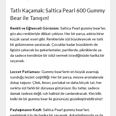
Tatlı Kaçamak: Saltica Pearl 600 Gummy
Bear ile Tanışın!
Renkli ve Eğlenceli Görünüm
: Saltica Pearl gummy bear’ler,
göz alıcı renkleriyle dikkat çekiyor. Her bir parça, adeta birer
küçük sanat eseri gibi. Renkleriyle sizi büyüleyecek ve tatlı
bir gülümseme yaratacak. Çocuklar kadar büyüklerin de
ilgisini çekecek bu şekerlemeler, partilerde, pikniklerde ya
da sadece kendinize bir ödül vermek istediğinizde harika bir
seçenek.
Lezzet Patlaması
: Gummy bear’lerin en büyük avantajı,
sunduğu lezzet çeşitliliği. Her bir parça, meyve aromalarıyla
dolup taşıyor. Çilek, limon, portakal ve daha birçok tat, her
ısırıkta sizi farklı bir dünyaya götürüyor. Bu tatlar, sadece
damak tadınızı değil, ruh halinizi de canlandıracak. Kim bilir,
belki de bir gummy bear ile gününüzü güzelleştirebilirsiniz!
Paylaşmanın Keyfi
: Saltica Pearl gummy bear’leri,
paylaşmak için de harika bir seçenek. Arkadaşlarınızla ya da