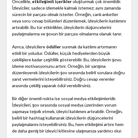
Öncelikle,
etkileşimli içerikler
oluşturmak çok önemlidir.
İzleyiciler, sadece izlemekle kalmak istemez; aynı zamanda
sürecin bir parçası olmak isterler. Örneğin, canlı anketler
veya soru-cevap bölümleri düzenlemek, izleyicilerin katılımını
artırabilir. Bu tür etkinlikler, izleyicilerin düşüncelerini
paylaşmalarına ve şovun bir parçası olmalarına olanak tanır.
Ayrıca, izleyicilere
ödüller
sunmak da katılımı artırmanın
etkili bir yoludur. Ödüller, küçük hediyelerden büyük
çekilişlere kadar çeşitlilik gösterebilir. Bu, izleyicilerin şovu
izleme motivasyonunu artırır. Örneğin, bir yarışma
düzenleyerek izleyicilerin şov sırasında belirli sorulara doğru
yanıt vermelerini isteyebilirsiniz. Doğru cevap verenler
arasında çekiliş yaparak ödül verebilirsiniz.
Bir diğer önemli nokta ise sosyal medya etkileşimleridir.
İzleyicileri, şov sırasında sosyal medya üzerinden yorum
yapmaya teşvik etmek, izleyici katılımını artırabilir. Örneğin,
belirli bir hashtag kullanarak izleyicilerin düşüncelerini
paylaşmalarını isteyebilirsiniz. Bu, hem etkileşimi artırır hem
de daha geniş bir izleyici kitlesine ulaşmanıza yardımcı olur.