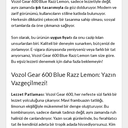
Vozol Gear 600 Blue Razz Lemon, sadece lezzetiyle değil,
aynı zamanda
şık tasarımıyla
da göz dolduruyor. Modern ve
zarif görünümü, kullanıcıların stiline katkıda bulunuyor.
Herkesin dikkatini çekecek bir tasarıma sahip olması, sosyal
ortamlarda da öne çıkmanızı sağlıyor.
Son olarak, bu ürünün
uygun fiyatı
da onu cazip kılan
unsurlardan biri. Kaliteli bir deneyim sunarken, bütçenizi de
zorlamıyor. E-sigara dünyasında yeniyseniz veya farklı bir tat
arıyorsanız, Vozol Gear 600 Blue Razz Lemon tam size göre.
Bu eşsiz lezzeti denemek için daha fazla beklemeyin!
Vozol Gear 600 Blue Razz Lemon: Yazın
Vazgeçilmezi!
Lezzet Patlaması
: Vozol Gear 600, her nefeste sizi farklı bir
lezzet yolculuğuna çıkarıyor. Mavi frambuazın tatlılığı,
limonun ekşiliğiyle mükemmel bir denge oluşturuyor. Bu
kombinasyon, sadece damak tadınızı değil, aynı zamanda ruh
halinizi de canlandırıyor. Yazın sıcak günlerinde, bu ferahlatıcı
tat ile kendinizi adeta bir tropik adada hissediyorsunuz. Kim