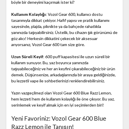
böyle bir deneyimi kaçırmak ister ki?
Kullanım Kolaylığı
: Vozol Gear 600, kullanıcı dostu
tasarımıyla dikkat çekiyor. Hafif yapısı ve pratik kullanımı
sayesinde, plajda, piknikte ya da bahçede rahatlıkla
yanınızda taşıyabilirsiniz. Üstelik, bu cihazın şık görünümü de
göz alıcı! Herkesin dikkatini çekecek bir aksesuar
arıyorsanız, Vozol Gear 600 tam size göre.
Uzun Süreli Keyif
: 600 puff kapasitesi ile uzun süreli bir
kullanım sunuyor. Bu, yaz boyunca yanınızda
taşıyabileceğiniz ve her an keyfini çıkarabileceğiniz bir ürün
demek. Düşünsenize, arkadaşlarınızla bir araya geldiğinizde,
bu lezzetli vape ile sohbetlerinizi renklendirebilirsiniz.
Yazın vazgeçilmezi olan Vozol Gear 600 Blue Razz Lemon,
hem lezzeti hem de kullanım kolaylığı ile öne çıkıyor. Bu yaz,
serinlemek ve keyif almak için en iyi seçimlerden biri!
Yeni Favoriniz: Vozol Gear 600 Blue
Razz Lemon ile Tanışın!