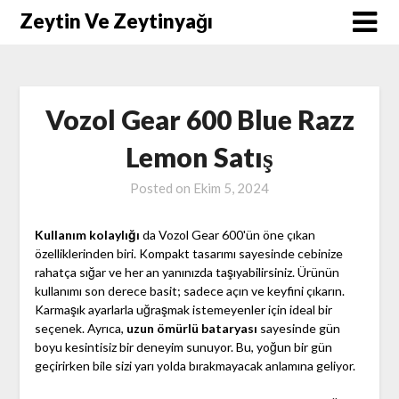
Skip
Zeytin Ve Zeytinyağı
to
content
Vozol Gear 600 Blue Razz
Lemon Satış
Posted on
Ekim 5, 2024
Kullanım kolaylığı
da Vozol Gear 600'ün öne çıkan
özelliklerinden biri. Kompakt tasarımı sayesinde cebinize
rahatça sığar ve her an yanınızda taşıyabilirsiniz. Ürünün
kullanımı son derece basit; sadece açın ve keyfini çıkarın.
Karmaşık ayarlarla uğraşmak istemeyenler için ideal bir
seçenek. Ayrıca,
uzun ömürlü bataryası
sayesinde gün
boyu kesintisiz bir deneyim sunuyor. Bu, yoğun bir gün
geçirirken bile sizi yarı yolda bırakmayacak anlamına geliyor.