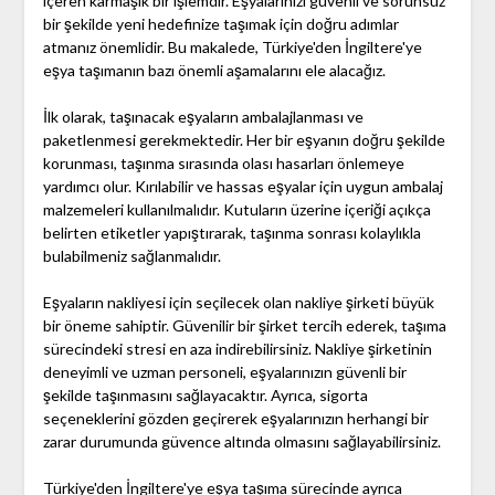
içeren karmaşık bir işlemdir. Eşyalarınızı güvenli ve sorunsuz
bir şekilde yeni hedefinize taşımak için doğru adımlar
atmanız önemlidir. Bu makalede, Türkiye'den İngiltere'ye
eşya taşımanın bazı önemli aşamalarını ele alacağız.
İlk olarak, taşınacak eşyaların ambalajlanması ve
paketlenmesi gerekmektedir. Her bir eşyanın doğru şekilde
korunması, taşınma sırasında olası hasarları önlemeye
yardımcı olur. Kırılabilir ve hassas eşyalar için uygun ambalaj
malzemeleri kullanılmalıdır. Kutuların üzerine içeriği açıkça
belirten etiketler yapıştırarak, taşınma sonrası kolaylıkla
bulabilmeniz sağlanmalıdır.
Eşyaların nakliyesi için seçilecek olan nakliye şirketi büyük
bir öneme sahiptir. Güvenilir bir şirket tercih ederek, taşıma
sürecindeki stresi en aza indirebilirsiniz. Nakliye şirketinin
deneyimli ve uzman personeli, eşyalarınızın güvenli bir
şekilde taşınmasını sağlayacaktır. Ayrıca, sigorta
seçeneklerini gözden geçirerek eşyalarınızın herhangi bir
zarar durumunda güvence altında olmasını sağlayabilirsiniz.
Türkiye'den İngiltere'ye eşya taşıma sürecinde ayrıca