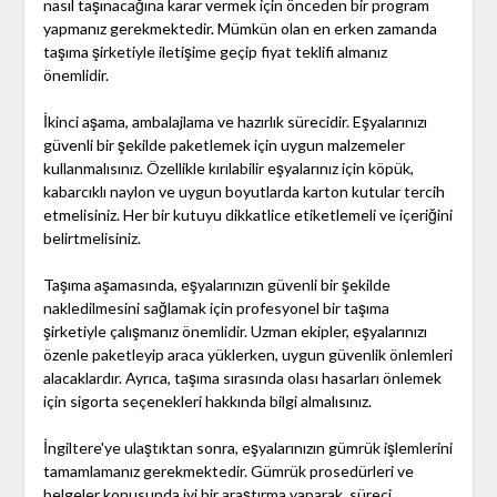
nasıl taşınacağına karar vermek için önceden bir program
yapmanız gerekmektedir. Mümkün olan en erken zamanda
taşıma şirketiyle iletişime geçip fiyat teklifi almanız
önemlidir.
İkinci aşama, ambalajlama ve hazırlık sürecidir. Eşyalarınızı
güvenli bir şekilde paketlemek için uygun malzemeler
kullanmalısınız. Özellikle kırılabilir eşyalarınız için köpük,
kabarcıklı naylon ve uygun boyutlarda karton kutular tercih
etmelisiniz. Her bir kutuyu dikkatlice etiketlemeli ve içeriğini
belirtmelisiniz.
Taşıma aşamasında, eşyalarınızın güvenli bir şekilde
nakledilmesini sağlamak için profesyonel bir taşıma
şirketiyle çalışmanız önemlidir. Uzman ekipler, eşyalarınızı
özenle paketleyip araca yüklerken, uygun güvenlik önlemleri
alacaklardır. Ayrıca, taşıma sırasında olası hasarları önlemek
için sigorta seçenekleri hakkında bilgi almalısınız.
İngiltere'ye ulaştıktan sonra, eşyalarınızın gümrük işlemlerini
tamamlamanız gerekmektedir. Gümrük prosedürleri ve
belgeler konusunda iyi bir araştırma yaparak, süreci