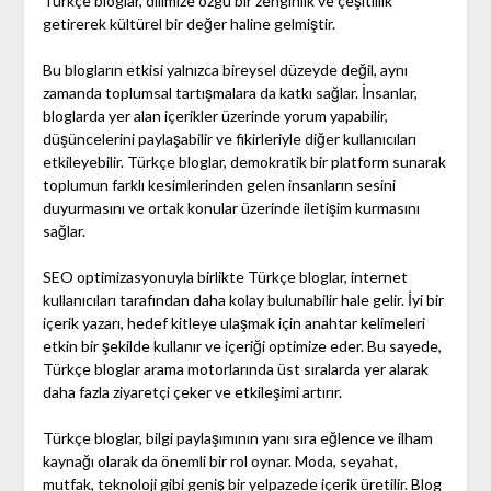
Türkçe bloglar, dilimize özgü bir zenginlik ve çeşitlilik
getirerek kültürel bir değer haline gelmiştir.
Bu blogların etkisi yalnızca bireysel düzeyde değil, aynı
zamanda toplumsal tartışmalara da katkı sağlar. İnsanlar,
bloglarda yer alan içerikler üzerinde yorum yapabilir,
düşüncelerini paylaşabilir ve fikirleriyle diğer kullanıcıları
etkileyebilir. Türkçe bloglar, demokratik bir platform sunarak
toplumun farklı kesimlerinden gelen insanların sesini
duyurmasını ve ortak konular üzerinde iletişim kurmasını
sağlar.
SEO optimizasyonuyla birlikte Türkçe bloglar, internet
kullanıcıları tarafından daha kolay bulunabilir hale gelir. İyi bir
içerik yazarı, hedef kitleye ulaşmak için anahtar kelimeleri
etkin bir şekilde kullanır ve içeriği optimize eder. Bu sayede,
Türkçe bloglar arama motorlarında üst sıralarda yer alarak
daha fazla ziyaretçi çeker ve etkileşimi artırır.
Türkçe bloglar, bilgi paylaşımının yanı sıra eğlence ve ilham
kaynağı olarak da önemli bir rol oynar. Moda, seyahat,
mutfak, teknoloji gibi geniş bir yelpazede içerik üretilir. Blog