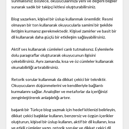
sunmalısınız. Böylece, okuyucularınıza yeni ve değerli bilgiler
sunarak sadık bir takipçi kitlesi oluşturabilirsiniz.
Blog yazarken, kişisel bir üslup kullanmak önemlidir. Resmi
olmayan bir ton kullanarak okuyucularla samimi bir şekilde
iletişim kurmanız gerekmektedir. Kişisel zamirler ve basit bir
dil kullanarak daha güçlü bir etkileşim sağlayabilirsiniz.
Aktif ses kullanarak cümleleri canlı tutmalısınız. Eylemlerle
dolu paragraflar oluşturarak okuyucunun ilgisini
çekebilirsiniz. Aynı zamanda, kısa ve öz cümleler kullanarak
okunabilirliği artırabilirsiniz.
Retorik sorular kullanmak da dikkat çekici bir tekniktir.
Okuyucuların düşünmelerini ve kendileriyle bağlantı
kurmalarını sağlar. Analojiler ve metaforlar da içeriğinizi
zenginleştirerek anlaşılırlığı artırır.
başarılı bir Türkçe blog yazmak için hedef kitlenizi belirleyin,
dikkat çekici başlıklar kullanın, benzersiz ve özgün içerikler
oluşturun, kişisel bir üslup kullanın, aktif bir dil kullanın, kısa
ve etkili cümleler yazın, retorik sorular ve dikkat çekici dil