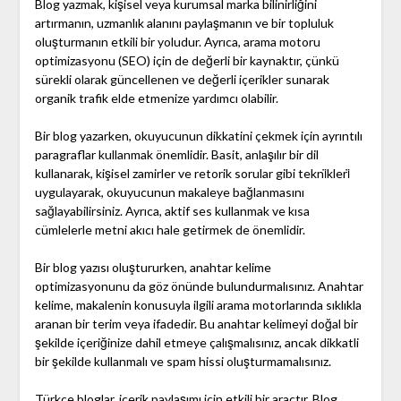
Blog yazmak, kişisel veya kurumsal marka bilinirliğini
artırmanın, uzmanlık alanını paylaşmanın ve bir topluluk
oluşturmanın etkili bir yoludur. Ayrıca, arama motoru
optimizasyonu (SEO) için de değerli bir kaynaktır, çünkü
sürekli olarak güncellenen ve değerli içerikler sunarak
organik trafik elde etmenize yardımcı olabilir.
Bir blog yazarken, okuyucunun dikkatini çekmek için ayrıntılı
paragraflar kullanmak önemlidir. Basit, anlaşılır bir dil
kullanarak, kişisel zamirler ve retorik sorular gibi tekni̇kleri̇
uygulayarak, okuyucunun makaleye bağlanmasını
sağlayabilirsiniz. Ayrıca, aktif ses kullanmak ve kısa
cümlelerle metni akıcı hale getirmek de önemlidir.
Bir blog yazısı oluştururken, anahtar kelime
optimizasyonunu da göz önünde bulundurmalısınız. Anahtar
kelime, makalenin konusuyla ilgili arama motorlarında sıklıkla
aranan bir terim veya ifadedir. Bu anahtar kelimeyi doğal bir
şekilde içeriğinize dahil etmeye çalışmalısınız, ancak dikkatli
bir şekilde kullanmalı ve spam hissi oluşturmamalısınız.
Türkçe bloglar, içerik paylaşımı için etkili bir araçtır. Blog