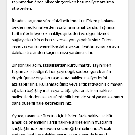
taşınmadan önce bilmeniz gereken bazı maliyet azaltma
stratejileri:
İlk adım, taşınma sürecinizi belirlemektir. Erken planlama,
beklenmedik maliyetleri azaltmanın anahtarıdır. Taşınma
tarihini belirleyerek, nakliye şirketleri ve diğer hizmet
sağlayıcıları için erken rezervasyon yapabilirsiniz. Erken
rezervasyonlar genellikle daha uygun fiyatlar sunar ve son
dakika stresinden kaçınmanıza yardımcı olur.
Bir sonraki adım, fazlalıklardan kurtulmaktır. Taşınırken
taşınmak istediğiniz her şeyi değil, sadece gereksinim
duyduğunuz eşyaları taşırsanız, nakliye maliyetlerini
azaltabilirsiniz. Kullanmadığınız veya artık ihtiyacınız olmayan
eşyaları bağışlayarak veya satışa çıkararak hem nakliye
maliyetlerinden tasarruf edebilir hem de yeni yaşam alanınızı
daha düzenli hale getirebilirsiniz.
Ayrıca, taşınma süreciniz için birden fazla nakliye teklifi
almak da önemlidir. Farklı nakliye şirketlerinin fiyatlarını
karşılaştırarak en uygun seçeneği bulabilirsiniz. Ancak
sadece fiyatlara odaklanmayın, aynı zamanda hizmet