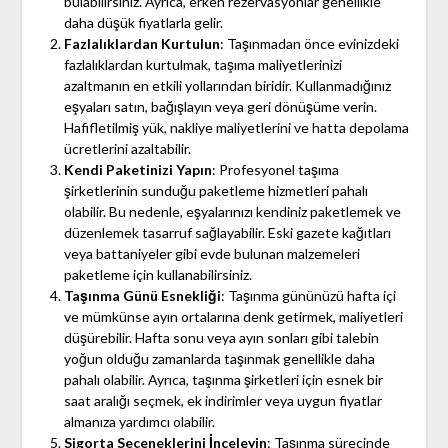
bulabilirsiniz. Ayrıca, erken rezervasyonlar genellikle
daha düşük fiyatlarla gelir.
Fazlalıklardan Kurtulun
: Taşınmadan önce evinizdeki
fazlalıklardan kurtulmak, taşıma maliyetlerinizi
azaltmanın en etkili yollarından biridir. Kullanmadığınız
eşyaları satın, bağışlayın veya geri dönüşüme verin.
Hafifletilmiş yük, nakliye maliyetlerini ve hatta depolama
ücretlerini azaltabilir.
Kendi Paketinizi Yapın
: Profesyonel taşıma
şirketlerinin sunduğu paketleme hizmetleri pahalı
olabilir. Bu nedenle, eşyalarınızı kendiniz paketlemek ve
düzenlemek tasarruf sağlayabilir. Eski gazete kağıtları
veya battaniyeler gibi evde bulunan malzemeleri
paketleme için kullanabilirsiniz.
Taşınma Günü Esnekliği
: Taşınma gününüzü hafta içi
ve mümkünse ayın ortalarına denk getirmek, maliyetleri
düşürebilir. Hafta sonu veya ayın sonları gibi talebin
yoğun olduğu zamanlarda taşınmak genellikle daha
pahalı olabilir. Ayrıca, taşınma şirketleri için esnek bir
saat aralığı seçmek, ek indirimler veya uygun fiyatlar
almanıza yardımcı olabilir.
Sigorta Seçeneklerini İnceleyin
: Taşınma sürecinde