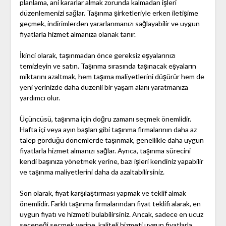
planlama, ani kararlar almak zorunda kalmadan işleri
düzenlemenizi sağlar. Taşınma şirketleriyle erken iletişime
geçmek, indirimlerden yararlanmanızı sağlayabilir ve uygun
fiyatlarla hizmet almanıza olanak tanır.
İkinci olarak, taşınmadan önce gereksiz eşyalarınızı
temizleyin ve satın. Taşınma sırasında taşınacak eşyaların
miktarını azaltmak, hem taşıma maliyetlerini düşürür hem de
yeni yerinizde daha düzenli bir yaşam alanı yaratmanıza
yardımcı olur.
Üçüncüsü, taşınma için doğru zamanı seçmek önemlidir.
Hafta içi veya ayın başları gibi taşınma firmalarının daha az
talep gördüğü dönemlerde taşınmak, genellikle daha uygun
fiyatlarla hizmet almanızı sağlar. Ayrıca, taşınma sürecini
kendi başınıza yönetmek yerine, bazı işleri kendiniz yapabilir
ve taşınma maliyetlerini daha da azaltabilirsiniz.
Son olarak, fiyat karşılaştırması yapmak ve teklif almak
önemlidir. Farklı taşınma firmalarından fiyat teklifi alarak, en
uygun fiyatı ve hizmeti bulabilirsiniz. Ancak, sadece en ucuz
seçeneği seçmek yerine, kaliteli hizmeti uygun fiyatlarla