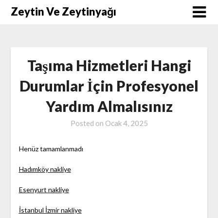
Skip
Zeytin Ve Zeytinyağı
to
content
Taşıma Hizmetleri Hangi
Durumlar İçin Profesyonel
Yardım Almalısınız
Posted on
Ocak 4, 2025
Henüz tamamlanmadı
Hadımköy nakliye
Esenyurt nakliye
İstanbul İzmir nakliye