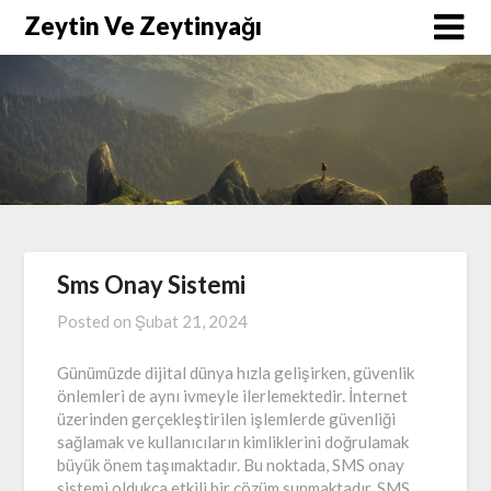
Skip
Zeytin Ve Zeytinyağı
to
content
Sms Onay Sistemi
Posted on
Şubat 21, 2024
Günümüzde dijital dünya hızla gelişirken, güvenlik
önlemleri de aynı ivmeyle ilerlemektedir. İnternet
üzerinden gerçekleştirilen işlemlerde güvenliği
sağlamak ve kullanıcıların kimliklerini doğrulamak
büyük önem taşımaktadır. Bu noktada, SMS onay
sistemi oldukça etkili bir çözüm sunmaktadır. SMS