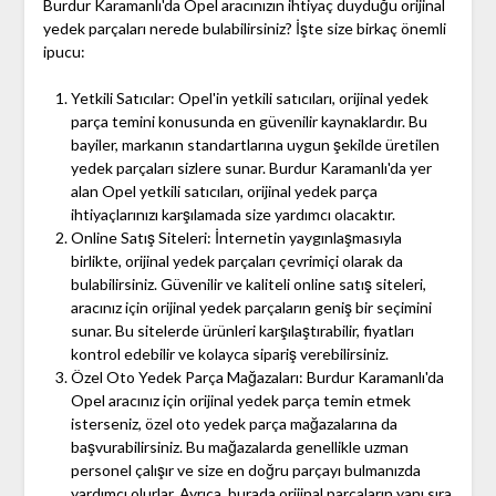
Burdur Karamanlı'da Opel aracınızın ihtiyaç duyduğu orijinal
yedek parçaları nerede bulabilirsiniz? İşte size birkaç önemli
ipucu:
Yetkili Satıcılar: Opel'in yetkili satıcıları, orijinal yedek
parça temini konusunda en güvenilir kaynaklardır. Bu
bayiler, markanın standartlarına uygun şekilde üretilen
yedek parçaları sizlere sunar. Burdur Karamanlı'da yer
alan Opel yetkili satıcıları, orijinal yedek parça
ihtiyaçlarınızı karşılamada size yardımcı olacaktır.
Online Satış Siteleri: İnternetin yaygınlaşmasıyla
birlikte, orijinal yedek parçaları çevrimiçi olarak da
bulabilirsiniz. Güvenilir ve kaliteli online satış siteleri,
aracınız için orijinal yedek parçaların geniş bir seçimini
sunar. Bu sitelerde ürünleri karşılaştırabilir, fiyatları
kontrol edebilir ve kolayca sipariş verebilirsiniz.
Özel Oto Yedek Parça Mağazaları: Burdur Karamanlı'da
Opel aracınız için orijinal yedek parça temin etmek
isterseniz, özel oto yedek parça mağazalarına da
başvurabilirsiniz. Bu mağazalarda genellikle uzman
personel çalışır ve size en doğru parçayı bulmanızda
yardımcı olurlar. Ayrıca, burada orijinal parçaların yanı sıra