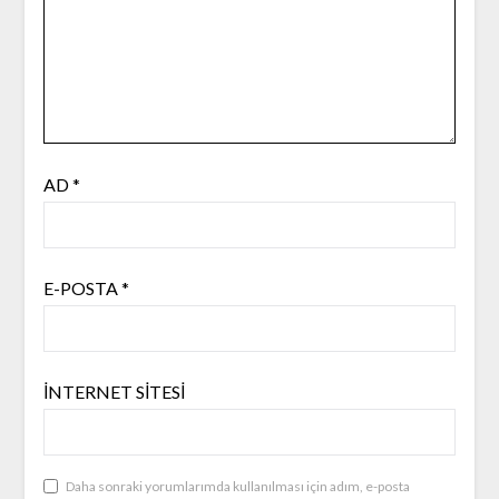
AD
*
E-POSTA
*
İNTERNET SITESI
Daha sonraki yorumlarımda kullanılması için adım, e-posta