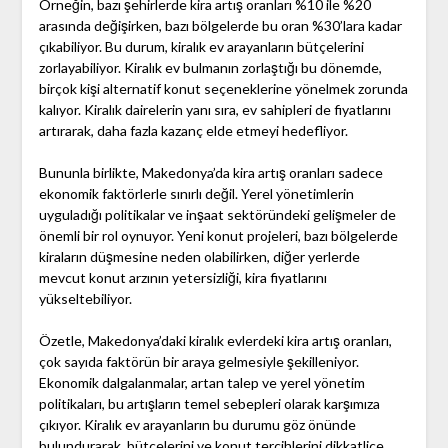
Örneğin, bazı şehirlerde kira artış oranları %10 ile %20
arasında değişirken, bazı bölgelerde bu oran %30’lara kadar
çıkabiliyor. Bu durum, kiralık ev arayanların bütçelerini
zorlayabiliyor. Kiralık ev bulmanın zorlaştığı bu dönemde,
birçok kişi alternatif konut seçeneklerine yönelmek zorunda
kalıyor. Kiralık dairelerin yanı sıra, ev sahipleri de fiyatlarını
artırarak, daha fazla kazanç elde etmeyi hedefliyor.
Bununla birlikte, Makedonya’da kira artış oranları sadece
ekonomik faktörlerle sınırlı değil. Yerel yönetimlerin
uyguladığı politikalar ve inşaat sektöründeki gelişmeler de
önemli bir rol oynuyor. Yeni konut projeleri, bazı bölgelerde
kiraların düşmesine neden olabilirken, diğer yerlerde
mevcut konut arzının yetersizliği, kira fiyatlarını
yükseltebiliyor.
Özetle, Makedonya’daki kiralık evlerdeki kira artış oranları,
çok sayıda faktörün bir araya gelmesiyle şekilleniyor.
Ekonomik dalgalanmalar, artan talep ve yerel yönetim
politikaları, bu artışların temel sebepleri olarak karşımıza
çıkıyor. Kiralık ev arayanların bu durumu göz önünde
bulundurarak, bütçelerini ve konut tercihlerini dikkatlice