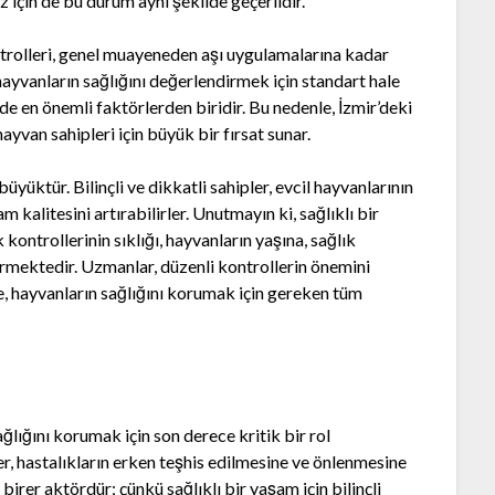
 için de bu durum aynı şekilde geçerlidir.
ontrolleri, genel muayeneden aşı uygulamalarına kadar
 hayvanların sağlığını değerlendirmek için standart hale
nde en önemli faktörlerden biridir. Bu nedenle, İzmir’deki
hayvan sahipleri için büyük bir fırsat sunar.
üyüktür. Bilinçli ve dikkatli sahipler, evcil hayvanlarının
 kalitesini artırabilirler. Unutmayın ki, sağlıklı bir
 kontrollerinin sıklığı, hayvanların yaşına, sağlık
rmektedir. Uzmanlar, düzenli kontrollerin önemini
e, hayvanların sağlığını korumak için gereken tüm
ağlığını korumak için son derece kritik bir rol
r, hastalıkların erken teşhis edilmesine ve önlenmesine
birer aktördür; çünkü sağlıklı bir yaşam için bilinçli