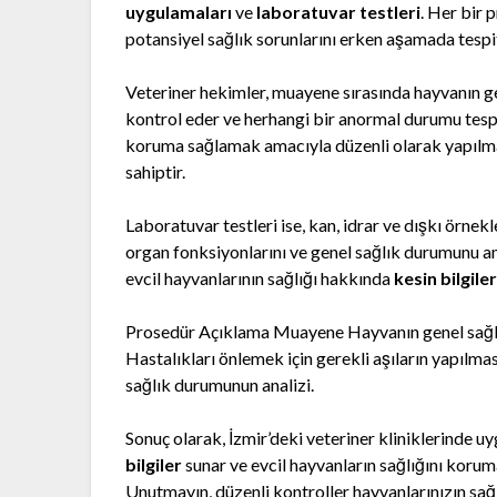
uygulamaları
ve
laboratuvar testleri
. Her bir
potansiyel sağlık sorunlarını erken aşamada tespit
Veteriner hekimler, muayene sırasında hayvanın g
kontrol eder ve herhangi bir anormal durumu tespit
koruma sağlamak amacıyla düzenli olarak yapılma
sahiptir.
Laboratuvar testleri ise, kan, idrar ve dışkı örnekl
organ fonksiyonlarını ve genel sağlık durumunu anal
evcil hayvanlarının sağlığı hakkında
kesin bilgile
Prosedür Açıklama Muayene Hayvanın genel sağlı
Hastalıkları önlemek için gerekli aşıların yapılmas
sağlık durumunun analizi.
Sonuç olarak, İzmir’deki veteriner kliniklerinde u
bilgiler
sunar ve evcil hayvanların sağlığını korum
Unutmayın, düzenli kontroller hayvanlarınızın sağl