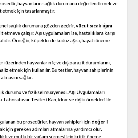
 prosedür, hayvanların sağlık durumunu değerlendirmek ve
 etmek için tasarlanmıştır.
enel sağlık durumunu gözden geçirir,
vücut sıcaklığını
 etmeye çalışır. Aşı uygulamaları ise, hastalıklara karşı
lıdır. Örneğin, köpeklerde kuduz aşısı, hayati öneme
eri üzerinden hayvanların iç ve dış parazit durumlarını,
iz etmek için kullanılır. Bu testler, hayvan sahiplerinin
r
almasını sağlar.
k durumu ve fiziksel muayenesi. Aşı Uygulamaları
ı. Laboratuvar Testleri Kan, idrar ve dışkı örnekleri ile
ygulanan bu prosedürler, hayvan sahipleri için
değerli
ak için gereken adımları atmalarına yardımcı olur.
ıklı ve mutlu bir yaşam sürmesi için kritik öneme