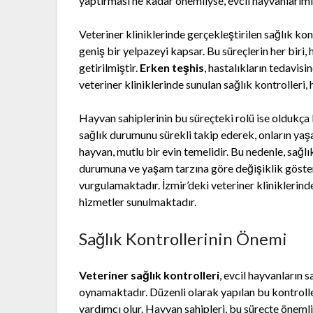
yaptırması ne kadar önemliyse, evcil hayvanlarımız
Veteriner kliniklerinde gerçekleştirilen sağlık k
geniş bir yelpazeyi kapsar. Bu süreçlerin her biri,
getirilmiştir.
Erken teşhis
, hastalıkların tedavisi
veteriner kliniklerinde sunulan sağlık kontrolleri, 
Hayvan sahiplerinin bu süreçteki rolü ise oldukça b
sağlık durumunu sürekli takip ederek, onların yaşam
hayvan, mutlu bir evin temelidir. Bu nedenle, sağlık
durumuna ve yaşam tarzına göre değişiklik göste
vurgulamaktadır. İzmir’deki veteriner kliniklerind
hizmetler sunulmaktadır.
Sağlık Kontrollerinin Önemi
Veteriner sağlık kontrolleri
, evcil hayvanların s
oynamaktadır. Düzenli olarak yapılan bu kontrolle
yardımcı olur. Hayvan sahipleri, bu süreçte önemli 