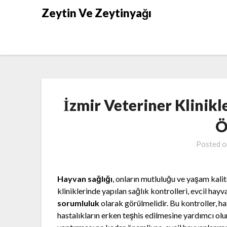
Skip
Zeytin Ve Zeytinyağı
to
content
İzmir Veteriner Klinikl
Ö
Posted 
Hayvan sağlığı
, onların mutluluğu ve yaşam kalite
kliniklerinde yapılan sağlık kontrolleri, evcil hayv
sorumluluk
olarak görülmelidir. Bu kontroller, ha
hastalıkların erken teşhis edilmesine yardımcı olur