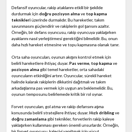
Defansif oyuncular, rakip ataklarını etkili bir şekilde
durdurmak için
doğru pozisyon alma
ve
top kapma
teknikleri
üzerinde durmalıdır. Bu hareketler, takım
savunmasını güçlendirir ve rakiplerin gol şansını azaltır.
Örneğin, bir defans oyuncusu, rakip oyuncuya yaklaşırken
ayaklarını nasıl yerleştirmesi gerektiğini bilmelidir. Bu, onun
daha hızlı hareket etmesine ve topu kapmasına olanak tanır.
Orta saha oyuncuları, oyunun akışını kontrol etmek için
belirli hareketlere ihtiyaç duyar.
Pas verme
,
top kapma
ve
pozisyon alma
gibi temel hareketler, orta sahadaki
oyuncuların etkinliğini artırır. Oyuncular, sürekli hareket
halinde kalarak rakiplerin dikkatini dağıtmalı ve takım
arkadaşlarına pas vermek için uygun anı beklemelidir. Bu,
oyunun temposunu belirlemede kritik bir rol oynar.
Forvet oyuncuları, gol atma ve rakip defansını aşma
konusunda belirli stratejilere ihtiyaç duyar.
Hızlı dribling
ve
doğru zamanlama
gibi teknikler, forvetlerin rakip kaleye
yaklaşırken kullanması gereken önemli unsurlardır. Örneğin,
bir forvet oyuncusu, kaleciyi yanıltmak için vücut