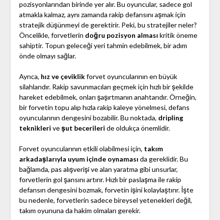
pozisyonlarından birinde yer alır. Bu oyuncular, sadece gol
atmakla kalmaz, aynı zamanda rakip defansını aşmak için
stratejik düşünmeyi de gerektirir. Peki, bu stratejiler neler?
Öncelikle, forvetlerin
doğru pozisyon alması
kritik öneme
sahiptir. Topun geleceği yeri tahmin edebilmek, bir adım
önde olmayı sağlar.
Ayrıca,
hız ve çeviklik
forvet oyuncularının en büyük
silahlarıdır. Rakip savunmacıları geçmek için hızlı bir şekilde
hareket edebilmek, onları şaşırtmanın anahtarıdır. Örneğin,
bir forvetin topu alıp hızla rakip kaleye yönelmesi, defans
oyuncularının dengesini bozabilir. Bu noktada,
dripling
teknikleri
ve
şut becerileri
de oldukça önemlidir.
Forvet oyuncularının etkili olabilmesi için,
takım
arkadaşlarıyla uyum içinde oynaması
da gereklidir. Bu
bağlamda, pas alışverişi ve alan yaratma gibi unsurlar,
forvetlerin gol şansını artırır. Hızlı bir paslaşma ile rakip
defansın dengesini bozmak, forvetin işini kolaylaştırır. İşte
bu nedenle, forvetlerin sadece bireysel yetenekleri değil,
takım oyununa da hakim olmaları gerekir.