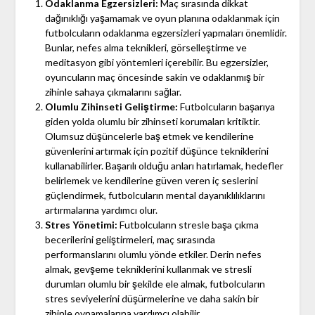
Odaklanma Egzersizleri:
Maç sırasında dikkat
dağınıklığı yaşamamak ve oyun planına odaklanmak için
futbolcuların odaklanma egzersizleri yapmaları önemlidir.
Bunlar, nefes alma teknikleri, görselleştirme ve
meditasyon gibi yöntemleri içerebilir. Bu egzersizler,
oyuncuların maç öncesinde sakin ve odaklanmış bir
zihinle sahaya çıkmalarını sağlar.
Olumlu Zihinseti Geliştirme:
Futbolcuların başarıya
giden yolda olumlu bir zihinseti korumaları kritiktir.
Olumsuz düşüncelerle baş etmek ve kendilerine
güvenlerini artırmak için pozitif düşünce tekniklerini
kullanabilirler. Başarılı olduğu anları hatırlamak, hedefler
belirlemek ve kendilerine güven veren iç seslerini
güçlendirmek, futbolcuların mental dayanıklılıklarını
artırmalarına yardımcı olur.
Stres Yönetimi:
Futbolcuların stresle başa çıkma
becerilerini geliştirmeleri, maç sırasında
performanslarını olumlu yönde etkiler. Derin nefes
almak, gevşeme tekniklerini kullanmak ve stresli
durumları olumlu bir şekilde ele almak, futbolcuların
stres seviyelerini düşürmelerine ve daha sakin bir
zihinle oynamalarına yardımcı olabilir.