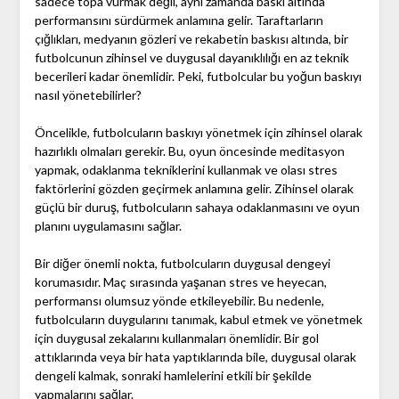
sadece topa vurmak değil, aynı zamanda baskı altında
performansını sürdürmek anlamına gelir. Taraftarların
çığlıkları, medyanın gözleri ve rekabetin baskısı altında, bir
futbolcunun zihinsel ve duygusal dayanıklılığı en az teknik
becerileri kadar önemlidir. Peki, futbolcular bu yoğun baskıyı
nasıl yönetebilirler?
Öncelikle, futbolcuların baskıyı yönetmek için zihinsel olarak
hazırlıklı olmaları gerekir. Bu, oyun öncesinde meditasyon
yapmak, odaklanma tekniklerini kullanmak ve olası stres
faktörlerini gözden geçirmek anlamına gelir. Zihinsel olarak
güçlü bir duruş, futbolcuların sahaya odaklanmasını ve oyun
planını uygulamasını sağlar.
Bir diğer önemli nokta, futbolcuların duygusal dengeyi
korumasıdır. Maç sırasında yaşanan stres ve heyecan,
performansı olumsuz yönde etkileyebilir. Bu nedenle,
futbolcuların duygularını tanımak, kabul etmek ve yönetmek
için duygusal zekalarını kullanmaları önemlidir. Bir gol
attıklarında veya bir hata yaptıklarında bile, duygusal olarak
dengeli kalmak, sonraki hamlelerini etkili bir şekilde
yapmalarını sağlar.