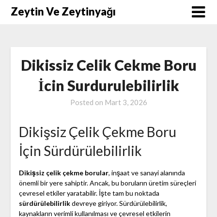
Skip
Zeytin Ve Zeytinyağı
to
content
Dikissiz Celik Cekme Boru
İcin Surdurulebilirlik
Posted on
Mart 3, 2026
Dikişsiz Çelik Çekme Boru
İçin Sürdürülebilirlik
Dikişsiz çelik çekme borular
, inşaat ve sanayi alanında
önemli bir yere sahiptir. Ancak, bu boruların üretim süreçleri
çevresel etkiler yaratabilir. İşte tam bu noktada
sürdürülebilirlik
devreye giriyor. Sürdürülebilirlik,
kaynakların verimli kullanılması ve çevresel etkilerin