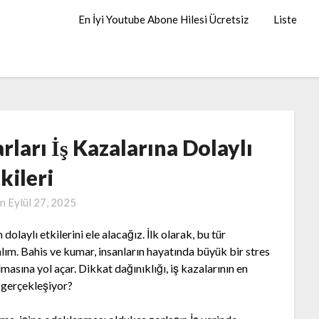
En İyi Youtube Abone Hilesi Ücretsiz
Liste
ları İş Kazalarına Dolaylı
kileri
on
Eylül 27, 2025
 dolaylı etkilerini ele alacağız. İlk olarak, bu tür
alım. Bahis ve kumar, insanların hayatında büyük bir stres
lmasına yol açar. Dikkat dağınıklığı, iş kazalarının en
l gerçekleşiyor?