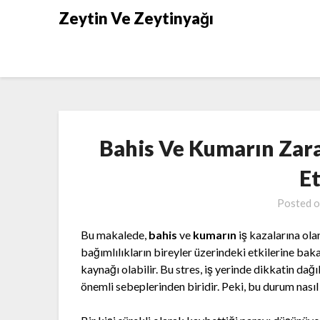
Skip
Zeytin Ve Zeytinyağı
to
content
Bahis Ve Kumarın Zarar
Et
Posted 
Bu makalede,
bahis
ve
kumarın
iş kazalarına olan
bağımlılıkların bireyler üzerindeki etkilerine bak
kaynağı olabilir. Bu stres, iş yerinde dikkatin dağı
önemli sebeplerinden biridir. Peki, bu durum nası