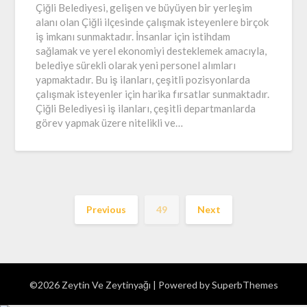
Çiğli Belediyesi, gelişen ve büyüyen bir yerleşim
alanı olan Çiğli ilçesinde çalışmak isteyenlere birçok
iş imkanı sunmaktadır. İnsanlar için istihdam
sağlamak ve yerel ekonomiyi desteklemek amacıyla,
belediye sürekli olarak yeni personel alımları
yapmaktadır. Bu iş ilanları, çeşitli pozisyonlarda
çalışmak isteyenler için harika fırsatlar sunmaktadır.
Çiğli Belediyesi iş ilanları, çeşitli departmanlarda
görev yapmak üzere nitelikli ve…
Previous
49
Next
©2026 Zeytin Ve Zeytinyağı
| Powered by
SuperbThemes