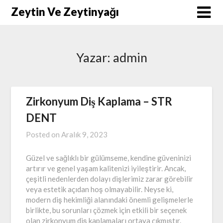
Skip
Zeytin Ve Zeytinyağı
to
content
Yazar:
admin
Zirkonyum Diş Kaplama – STR
DENT
Posted on
Aralık 9, 2023
Güzel ve sağlıklı bir gülümseme, kendine güveninizi
artırır ve genel yaşam kalitenizi iyileştirir. Ancak,
çeşitli nedenlerden dolayı dişlerimiz zarar görebilir
veya estetik açıdan hoş olmayabilir. Neyse ki,
modern diş hekimliği alanındaki önemli gelişmelerle
birlikte, bu sorunları çözmek için etkili bir seçenek
olan zirkonyum diş kaplamaları ortaya çıkmıştır.