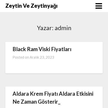
Skip
Zeytin Ve Zeytinyağı
to
content
Yazar:
admin
Black Ram Viski Fiyatları
Posted on
Aralık 23, 2023
Aldara Krem Fiyatı Aldara Etkisini
Ne Zaman Gösterir_