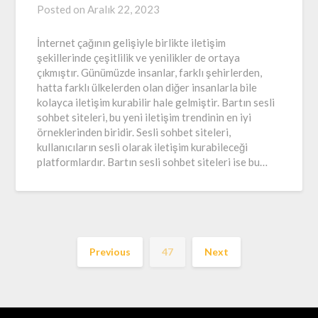
Posted on
Aralık 22, 2023
İnternet çağının gelişiyle birlikte iletişim
şekillerinde çeşitlilik ve yenilikler de ortaya
çıkmıştır. Günümüzde insanlar, farklı şehirlerden,
hatta farklı ülkelerden olan diğer insanlarla bile
kolayca iletişim kurabilir hale gelmiştir. Bartın sesli
sohbet siteleri, bu yeni iletişim trendinin en iyi
örneklerinden biridir. Sesli sohbet siteleri,
kullanıcıların sesli olarak iletişim kurabileceği
platformlardır. Bartın sesli sohbet siteleri ise bu…
Previous
47
Next