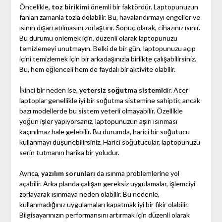
Öncelikle,
toz birikimi
önemli bir faktördür. Laptopunuzun
fanları zamanla tozla dolabilir. Bu, havalandırmayı engeller ve
ısının dışarı atılmasını zorlaştırır. Sonuç olarak, cihazınız ısınır.
Bu durumu önlemek için, düzenli olarak laptopunuzu
temizlemeyi unutmayın. Belki de bir gün, laptopunuzu açıp
içini temizlemek için bir arkadaşınızla birlikte çalışabilirsiniz.
Bu, hem eğlenceli hem de faydalı bir aktivite olabilir.
İkinci bir neden ise,
yetersiz soğutma sistemi
dir. Acer
laptoplar genellikle iyi bir soğutma sistemine sahiptir, ancak
bazı modellerde bu sistem yeterli olmayabilir. Özellikle
yoğun işler yapıyorsanız, laptopunuzun aşırı ısınması
kaçınılmaz hale gelebilir. Bu durumda, harici bir soğutucu
kullanmayı düşünebilirsiniz. Harici soğutucular, laptopunuzu
serin tutmanın harika bir yoludur.
Ayrıca,
yazılım sorunları
da ısınma problemlerine yol
açabilir. Arka planda çalışan gereksiz uygulamalar, işlemciyi
zorlayarak ısınmaya neden olabilir. Bu nedenle,
kullanmadığınız uygulamaları kapatmak iyi bir fikir olabilir.
Bilgisayarınızın performansını artırmak için düzenli olarak