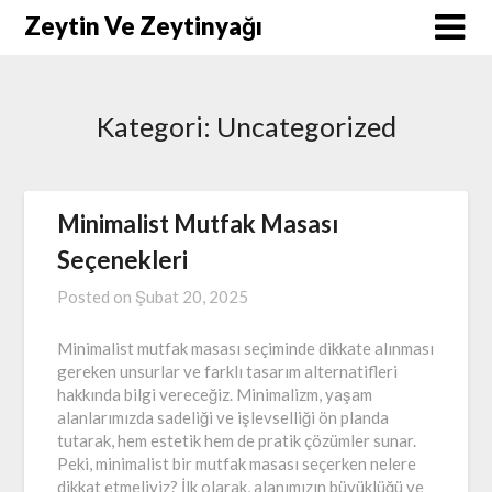
Skip
Zeytin Ve Zeytinyağı
to
content
Kategori:
Uncategorized
Minimalist Mutfak Masası
Seçenekleri
Posted on
Şubat 20, 2025
Minimalist mutfak masası seçiminde dikkate alınması
gereken unsurlar ve farklı tasarım alternatifleri
hakkında bilgi vereceğiz. Minimalizm, yaşam
alanlarımızda sadeliği ve işlevselliği ön planda
tutarak, hem estetik hem de pratik çözümler sunar.
Peki, minimalist bir mutfak masası seçerken nelere
dikkat etmeliyiz? İlk olarak, alanımızın büyüklüğü ve