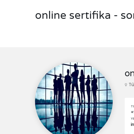
online sertifika - so
on
Tü
T
+
Y
i