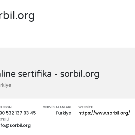
rbil.org
line sertifika - sorbil.org
rkiye
ELEFON
SERVIS ALANLARI
WEBSITE
90 532 137 93 45
Türkiye
https://www.sorbil.org/
ETKILI
nfo@sorbil.org